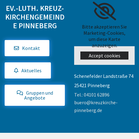
EV.-LUTH. KREUZ-
KIRCHENGEMEIND
E PINNEBERG
Bitte akzeptieren Sie
Marketing-Cookies,
um diese Karte
anzuzeigen.
Kontakt
Accept cookies
Aktuelles
Schenefelder Landstraße 74
25421 Pinneberg
Gruppen und
Tel.:
04101 62896
Angebote
buero@kreuzkirche-
pinneberg.de