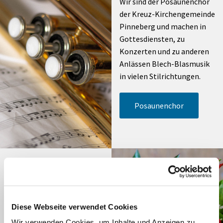
Wir sind der Posaunenchor
der Kreuz-Kirchengemeinde
Pinneberg und machen in
Gottesdiensten, zu
Konzerten und zu anderen
Anlässen Blech-Blasmusik
in vielen Stilrichtungen.
Posaunenchor
Seniorennachmi
ttag
Diese Webseite verwendet Cookies
Alle 14 Tage mittwochs von
Wir verwenden Cookies, um Inhalte und Anzeigen zu