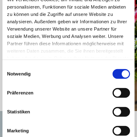
15.00 – 17.00 Uhr findet in
personalisieren, Funktionen für soziale Medien anbieten
unserer Kreuz-
zu können und die Zugriffe auf unsere Website zu
Kirchengemeinde ein
analysieren. Außerdem geben wir Informationen zu Ihrer
Treffen der Senioren statt.
Verwendung unserer Website an unsere Partner für
Jeder Nachmittag steht
soziale Medien, Werbung und Analysen weiter. Unsere
unter einem bestimmten
Partner führen diese Informationen möglicherweise mit
Thema.
weiteren Daten zusammen, die Sie ihnen bereitgestellt
haben oder die sie im Rahmen Ihrer Nutzung der Dienste
Aktuelle Termine und
gesammelt haben.
weitere Infos:
Einwilligungsauswahl
Notwendig
Seniorennachmittag
Präferenzen
Statistiken
Seniorentanz
Marketing