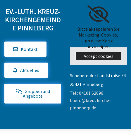
EV.-LUTH. KREUZ-
KIRCHENGEMEIND
E PINNEBERG
Bitte akzeptieren Sie
Marketing-Cookies,
um diese Karte
anzuzeigen.
Kontakt
Accept cookies
Aktuelles
Schenefelder Landstraße 74
25421 Pinneberg
Gruppen und
Tel.:
04101 62896
Angebote
buero@kreuzkirche-
pinneberg.de