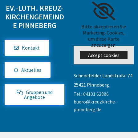
EV.-LUTH. KREUZ-
KIRCHENGEMEIND
E PINNEBERG
Bitte akzeptieren Sie
Marketing-Cookies,
um diese Karte
anzuzeigen.
Kontakt
Accept cookies
Aktuelles
Schenefelder Landstraße 74
25421 Pinneberg
Gruppen und
Tel.:
04101 62896
Angebote
buero@kreuzkirche-
pinneberg.de