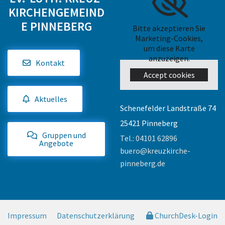
KIRCHENGEMEIND
E PINNEBERG
Bitte akzeptieren Sie
Marketing-Cookies,
um diese Karte
anzuzeigen.
Kontakt
Accept cookies
Aktuelles
Schenefelder Landstraße 74
25421 Pinneberg
Gruppen und
Tel.:
04101 62896
Angebote
buero@kreuzkirche-
pinneberg.de
Impressum
Datenschutzerklärung
ChurchDesk-Login