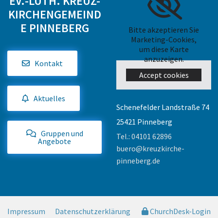
EV.-LUTH. KREUZ-
KIRCHENGEMEIND
E PINNEBERG
Bitte akzeptieren Sie
Marketing-Cookies,
um diese Karte
anzuzeigen.
Kontakt
Accept cookies
Aktuelles
Schenefelder Landstraße 74
25421 Pinneberg
Gruppen und
Tel.:
04101 62896
Angebote
buero@kreuzkirche-
pinneberg.de
Impressum
Datenschutzerklärung
ChurchDesk-Login