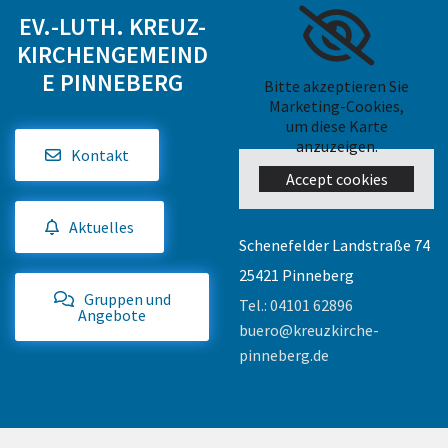
EV.-LUTH. KREUZ-
KIRCHENGEMEIND
E PINNEBERG
Bitte akzeptieren Sie
Marketing-Cookies,
um diese Karte
anzuzeigen.
Kontakt
Accept cookies
Aktuelles
Schenefelder Landstraße 74
25421 Pinneberg
Gruppen und
Tel.:
04101 62896
Angebote
buero@kreuzkirche-
pinneberg.de