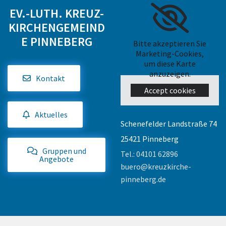
EV.-LUTH. KREUZ-
KIRCHENGEMEIND
E PINNEBERG
Bitte akzeptieren Sie
Marketing-Cookies,
um diese Karte
anzuzeigen.
Kontakt
Accept cookies
Aktuelles
Schenefelder Landstraße 74
25421 Pinneberg
Gruppen und
Tel.:
04101 62896
Angebote
buero@kreuzkirche-
pinneberg.de