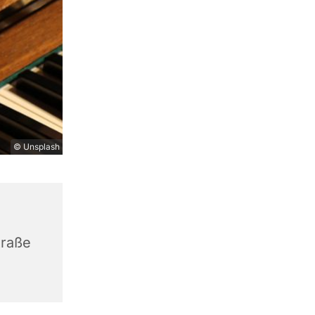
© Unsplash
traße