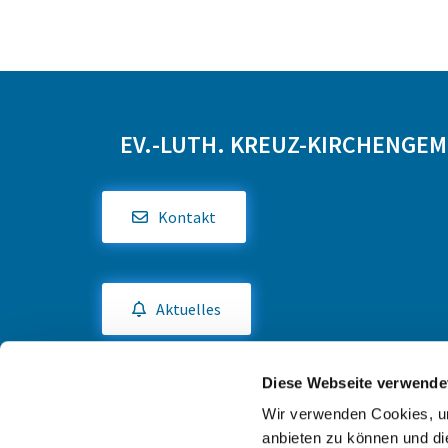
EV.-LUTH. KREUZ-KIRCHENGE
Kontakt
Aktuelles
Diese Webseite verwende
Gruppen und Angebote
Wir verwenden Cookies, um
anbieten zu können und di