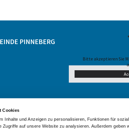
MEINDE PINNEBERG
Bitte akzeptieren Sie 
a
Ac
Schenefelder Landstraße 74
t Cookies
25421 Pinneberg
 Inhalte und Anzeigen zu personalisieren, Funktionen für sozia
e Zugriffe auf unsere Website zu analysieren. Außerdem geben w
Tel.:
04101 62896