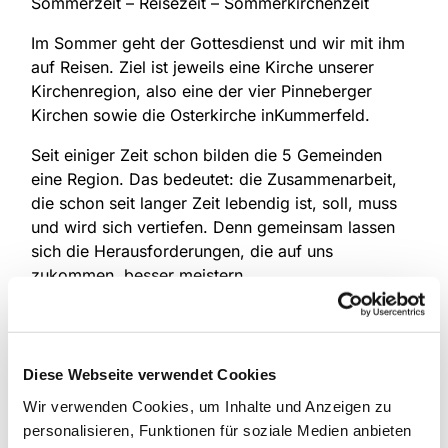
Sommerzeit – Reisezeit – Sommerkirchenzeit
Im Sommer geht der Gottesdienst und wir mit ihm
auf Reisen. Ziel ist jeweils eine Kirche unserer
Kirchenregion, also eine der vier Pinneberger
Kirchen sowie die Osterkirche inKummerfeld.
Seit einiger Zeit schon bilden die 5 Gemeinden
eine Region. Das bedeutet: die Zusammenarbeit,
die schon seit langer Zeit lebendig ist, soll, muss
und wird sich vertiefen. Denn gemeinsam lassen
sich die Herausforderungen, die auf uns
zukommen, besser meistern.
In diesem Sommer wollen wir uns gegenseitig
besuchen und einander weiter kennen lernen. Es
gibt viel zu entdecken: Menschen, Gemeinden,
Diese Webseite verwendet Cookies
Kirchräume und Gebäude. Dazu feiern wir jeweils
Wir verwenden Cookies, um Inhalte und Anzeigen zu
in einer der 5 Kirchengemeinden Gottesdienst,
personalisieren, Funktionen für soziale Medien anbieten
immer um 11 Uhr. Und im Anschluss gibt es bei