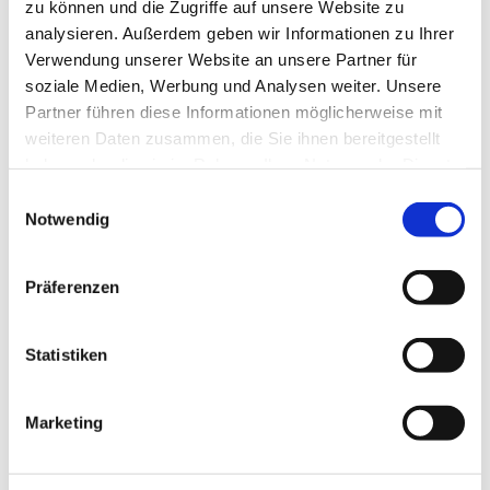
zu können und die Zugriffe auf unsere Website zu
Kaffee, Tee und Wasser Gelegenheit zum
analysieren. Außerdem geben wir Informationen zu Ihrer
Austausch.
Verwendung unserer Website an unsere Partner für
Auch Fahrdienste werden organisiert. Wenn Sie
soziale Medien, Werbung und Analysen weiter. Unsere
einen Fahrdienst in Anspruch nehmen wollen,
Partner führen diese Informationen möglicherweise mit
melden Sie sich bitte bis 12 Uhr am jeweiligen
weiteren Daten zusammen, die Sie ihnen bereitgestellt
Donnerstag vorher unter Angabe Ihres Namens
haben oder die sie im Rahmen Ihrer Nutzung der Dienste
und Ihrer Telefonnummer im Gemeindebüro
gesammelt haben.
Einwilligungsauswahl
(04101/63401)
Notwendig
Präferenzen
Statistiken
Marketing