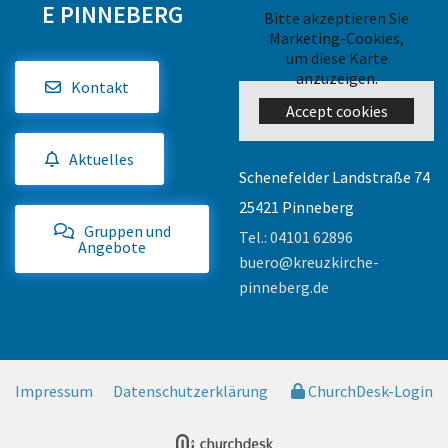
E PINNEBERG
Bitte akzeptieren Sie
Marketing-Cookies,
um diese Karte
anzuzeigen.
Kontakt
Accept cookies
Aktuelles
Schenefelder Landstraße 74
25421 Pinneberg
Gruppen und
Tel.:
04101 62896
Angebote
buero@kreuzkirche-
pinneberg.de
Impressum
Datenschutzerklärung
ChurchDesk-Login