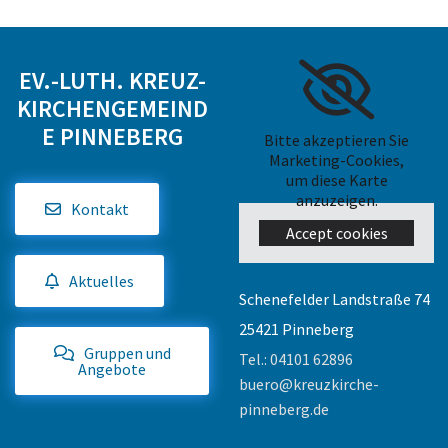
EV.-LUTH. KREUZ-
KIRCHENGEMEIND
E PINNEBERG
Bitte akzeptieren Sie
Marketing-Cookies,
um diese Karte
anzuzeigen.
Kontakt
Accept cookies
Aktuelles
Schenefelder Landstraße 74
25421 Pinneberg
Gruppen und
Tel.:
04101 62896
Angebote
buero@kreuzkirche-
pinneberg.de