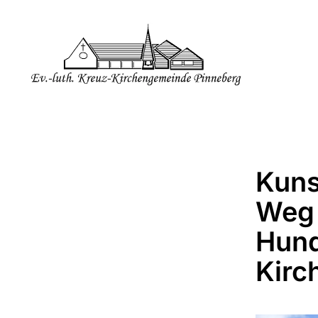
Kuns
Weg 
Hund
Kirc