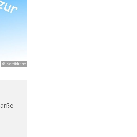
© Nordkirche
tarße