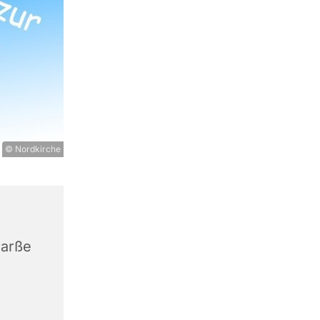
© Nordkirche
tarße