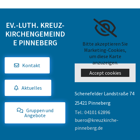
EV.-LUTH. KREUZ-
KIRCHENGEMEIND
E PINNEBERG
Bitte akzeptieren Sie
Marketing-Cookies,
um diese Karte
anzuzeigen.
Kontakt
Accept cookies
Aktuelles
Schenefelder Landstraße 74
25421 Pinneberg
Gruppen und
Tel.:
04101 62896
Angebote
buero@kreuzkirche-
pinneberg.de