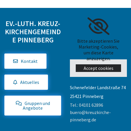
EV.-LUTH. KREUZ-
KIRCHENGEMEIND
E PINNEBERG
Bitte akzeptieren Sie
Marketing-Cookies,
um diese Karte
anzuzeigen.
Kontakt
Accept cookies
Aktuelles
Schenefelder Landstraße 74
25421 Pinneberg
Gruppen und
Tel.:
04101 62896
Angebote
buero@kreuzkirche-
pinneberg.de