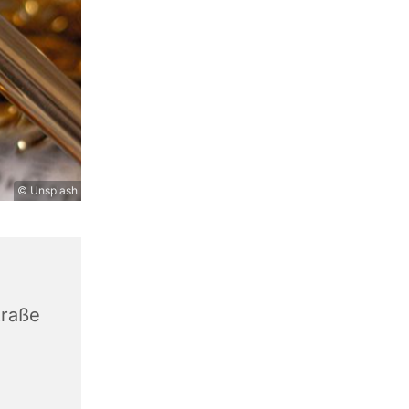
© Unsplash
traße