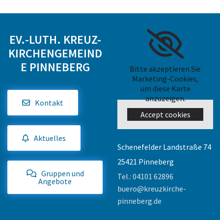
EV.-LUTH. KREUZ-
KIRCHENGEMEIND
E PINNEBERG
Bitte akzeptieren Sie
Marketing-Cookies,
um diese Karte
anzuzeigen.
Kontakt
Accept cookies
Aktuelles
Schenefelder Landstraße 74
25421 Pinneberg
Gruppen und
Tel.:
04101 62896
Angebote
buero@kreuzkirche-
pinneberg.de