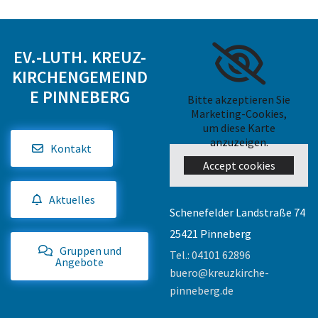
EV.-LUTH. KREUZ-
KIRCHENGEMEIND
E PINNEBERG
Bitte akzeptieren Sie
Marketing-Cookies,
um diese Karte
anzuzeigen.
Kontakt
Accept cookies
Aktuelles
Schenefelder Landstraße 74
25421 Pinneberg
Gruppen und
Tel.:
04101 62896
Angebote
buero@kreuzkirche-
pinneberg.de